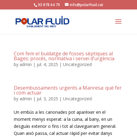
93 878 64 79
info@polarfluid.cat
Com fem el buidatge de fosses sèptiques al
Bages: procés, normativa i servei d’urgència
by
admin
|
jul. 4, 2025
|
Uncategorized
Desembussaments urgents a Manresa: què fer
i com actuar
by
admin
|
jul. 3, 2025
|
Uncategorized
Un embús a les canonades pot aparèixer en el
moment menys esperat: a la cuina, al bany, en un
desguàs exterior o fins i tot al clavegueram general.
Quan això passa, cal actuar ràpid per evitar danys