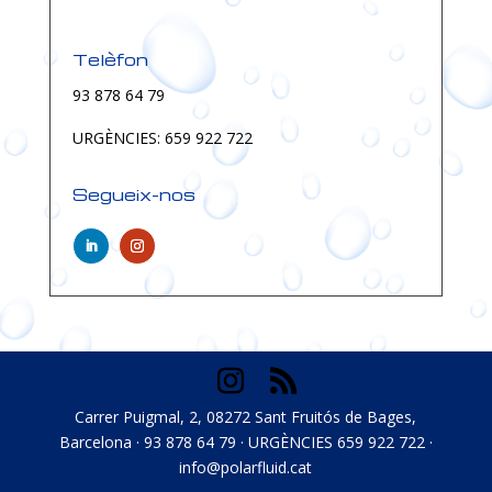
Telèfon
93 878 64 79
URGÈNCIES: 659 922 722
Segueix-nos
Carrer Puigmal, 2, 08272 Sant Fruitós de Bages,
Barcelona · 93 878 64 79 · URGÈNCIES 659 922 722 ·
info@polarfluid.cat