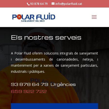
93 878 64 79
info@polarfluid.cat
Els nostres serveis
A Polar Fluid oferim solucions integrals de sanejament
i desembussaments de canonadedes, neteja, i
manteniment per a xarxes de sanejament particulars,
industrials i públiques.
93 878 64 79 Urgències
659 922 722