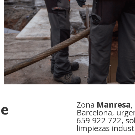
Zona
Manresa
,
de
Barcelona, urgen
659 922 722, so
limpiezas industr